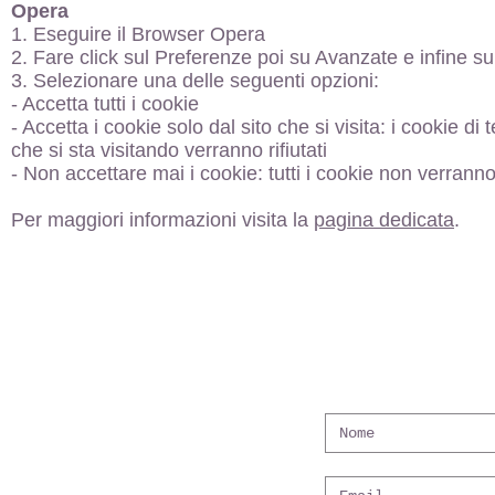
Opera
1. Eseguire il Browser Opera
2. Fare click sul Preferenze poi su Avanzate e infine s
3. Selezionare una delle seguenti opzioni:
- Accetta tutti i cookie
- Accetta i cookie solo dal sito che si visita: i cookie d
che si sta visitando verranno rifiutati
- Non accettare mai i cookie: tutti i cookie non verranno
Per maggiori informazioni visita la
pagina dedicata
.
.
informa
Hotel Garni Bucaneve
Bed & Breakfast
Camere e Appartamenti