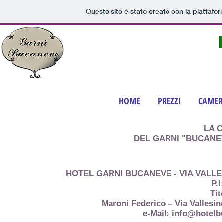
Questo sito è stato creato con la piattafo
Hotel Garni
BUCANEVE
Bed & Breakfast
Camere e Appartamenti
HOME
PREZZI
CAMER
LA 
DEL GARNI "BUCANE
HOTEL GARNI BUCANEVE - VIA VALLES
P.
Tit
Maroni Federico – Via Vallesi
e-Mail:
info@hotel
b